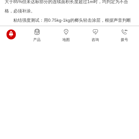
大于85%但未达标部分的连续面积长度超过1m时，均判定为不合
格，必须补涂。
粘结强度测试：用0.75kg-1kg的榔头轻击涂层，根据声音判断
其粘结强度。合格的涂层应声音清脆，无空鼓声，表明涂层与钢构
件粘结牢固。
产品
地图
咨询
拨号
建议
把控钢结构防火涂料的质量关，是一项系统工程，需要材料供
应商、施工方、监理方和业主方的共同努力。选择正规产品、队
伍，并加强施工全过程的监管和验收，才能确保这层“隐形铠甲”在关
键时刻真正发挥作用，为生命和财产安全保驾护航。
咨询热线
400-1103119