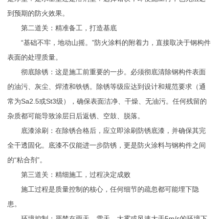
到预期的防火效果。
第二道关：精准备工，打造基底
“基础不牢，地动山摇。”防火涂料的附着力，直接取决于钢构件
表面的处理质量。
彻底除锈：这是施工前重要的一步。必须彻底清除钢构件表面
的油污、灰尘、焊渣和铁锈。除锈等级应达到设计和规范要求（通
常为Sa2.5或St3级），确保表面洁净、干燥、无油污。任何残留的
杂质都可能导致涂层日后返锈、空鼓、脱落。
底漆涂刷：在除锈合格后，应立即涂刷防锈底漆，并确保其完
全干透固化。底漆不仅能进一步防锈，更是防火涂料与钢构件之间
的“粘合剂”。
第三道关：精细施工，过程决定成败
施工过程是质量控制的核心，任何细节的疏忽都可能埋下隐
患。
环境控制：严禁在雨天、雪天、大雾或风速大于5m/s的环境下