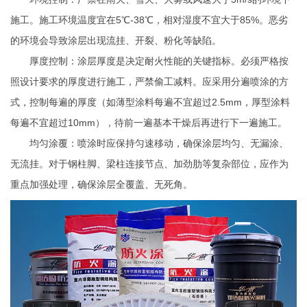
施工。施工环境温度宜在5℃-38℃，相对湿度不宜大于85%。恶劣
的环境会导致涂层出现流挂、开裂、粉化等缺陷。
厚度控制：涂层厚度是决定耐火性能的关键指标。必须严格按
照设计要求的厚度进行施工，严禁偷工减料。应采用分遍喷涂的方
式，控制每遍的厚度（如薄型涂料每遍不宜超过2.5mm，厚型涂料
每遍不宜超过10mm），待前一遍基本干燥后再进行下一遍施工。
均匀涂覆：喷涂时应保持匀速移动，确保涂层均匀、无漏涂、
无流挂。对于钢柱脚、梁柱连接节点、加劲肋等复杂部位，应作为
重点加强处理，确保涂层全覆盖、无死角。