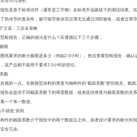
但并非均匀增长。
告是基于标准试件（通常是工字钢）在标准升温曲线下的测试结果。实际
略了热传导的复杂性，极可能导致涂层过薄无法通过消防验收，或者过厚
”之道：三步走策略
检报告，正确的做法是什么？应遵循以下三个步骤：
极限
要求的耐火极限是多少（例如2.0小时）。然后查看型检报告，确认该
，该产品都不能用于要求2.0小时的部位。
系数
视的一点。非膨胀型涂料的厚度与钢构件的“截面系数”密切相关。截面
告会提供不同截面系数下的厚度数据，或者提供厚度与截面系数的关系
只看一个单一数值。
不就低”原则
件的截面系数介于报告中的两个数据点之间，或者设计要求的耐火时间介
保安全冗余。