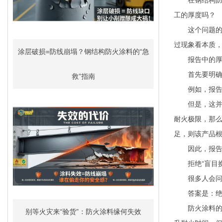
工的厚度吗？
这个问题的答
过现象看本质，
涂层破损=防线崩塌？钢结构防火涂料的“急
报告中的厚度：
首先要明确一个
救”指南
例如，报告中显
但是，这并不代
耐火极限，那么
足，则该产品
因此，报告厚
拒绝“盲目换
很多人会问：“
答案是：绝对
防火涂料的耐
别等火灾来“验货”：防火涂料缘何失效