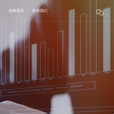
新闻资讯
联系我们
内知名防火涂料
消防科技集团
技术引进、技术
努力夯实防火
技术合资而成。
火封堵材料
才招聘
产设备