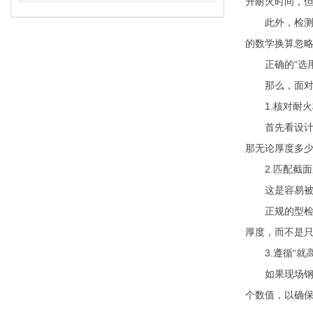
升耐火时间，
此外，检测报
的数学换算忽
正确的“选用
那么，面对型
1.核对耐火
首先看设计图纸
那无论厚度多少
2.匹配截面
这是容易被忽
正规的型检报
厚度，而不是
3.遵循“就高
如果现场钢构
个数值，以确