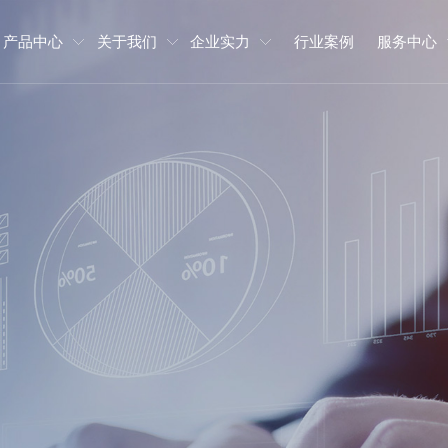
产品中心
关于我们
企业实力
行业案例
服务中心
产品中心
关于我们
企业实力
服务中心
公司主营钢结构防火涂料,防火漆,防火涂料生产厂家,防火涂料厂家,国
斯凯肯（中国）集团股份有限公司，由从事防火涂料行业多年的原华意
公司成立于2002年，注册资金5,300万元，是一家深耕从事防火涂料
公司本着“以创新求发展，以质量求生存，以服务求跨越”的经营理念，
厂家,防火封堵材料、胶粘剂的技术引进、推广与研发。
有限公司引入深耕从事消防科研业务的SKK消防投资美国公司的消防
研发、生产制造、产品销售和咨询服务的中外合资企业。
涂料行业基石，成为行业出色企业。
钢结构防火涂料
公司介绍
研发实力
服务承诺
混凝土结构防火
企业文化
品质保证
服务流程
电缆防火涂料
发展历程
公司优势
售后服务
防
人
生
厂容厂貌
涂料
资质荣誉