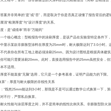
案并非简单的“是”或“否”，而是取决于你是否真正读懂了报告背后的逻
厘清“检测厚度”与“设计厚度”的关系。
是“成绩单”而非“万能药”
核心概念：型检报告中的涂刷厚度，是该产品在实验室特定条件下，为了
示某款非膨胀型涂料在厚度为25mm时，耐火极限达到了3.0小时。这个
表你在所有工地上都必须涂刷25mm。因为设计图纸是根据具体建筑的
你可能只需要涂刷20mm。此时，直接选用报告中的25mm虽然安全，
根本不适用。
度不能直接“无脑”选用，它只是一个参考基准，证明产品能力的下限。
算”：厚度与耐火极限的非线性关系
既然25mm能达到3小时，那我是不是可以通过数学公式换算一下，算
不行，严禁私自换算。
火性能与涂层厚度之间，并不是简单的线性比例关系。非膨胀型防火涂