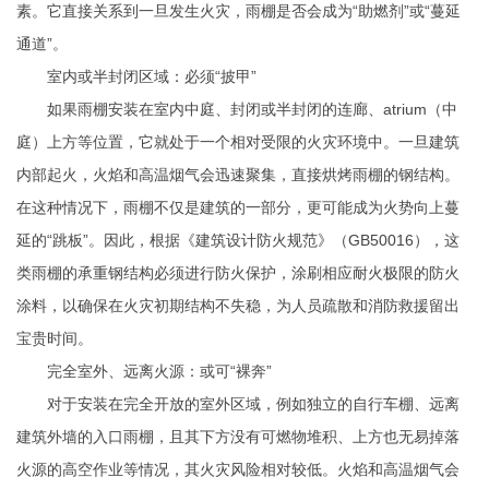
素。它直接关系到一旦发生火灾，雨棚是否会成为“助燃剂”或“蔓延
通道”。
室内或半封闭区域：必须“披甲”
如果雨棚安装在室内中庭、封闭或半封闭的连廊、atrium（中
庭）上方等位置，它就处于一个相对受限的火灾环境中。一旦建筑
内部起火，火焰和高温烟气会迅速聚集，直接烘烤雨棚的钢结构。
在这种情况下，雨棚不仅是建筑的一部分，更可能成为火势向上蔓
延的“跳板”。因此，根据《建筑设计防火规范》（GB50016），这
类雨棚的承重钢结构必须进行防火保护，涂刷相应耐火极限的防火
涂料，以确保在火灾初期结构不失稳，为人员疏散和消防救援留出
宝贵时间。
完全室外、远离火源：或可“裸奔”
对于安装在完全开放的室外区域，例如独立的自行车棚、远离
建筑外墙的入口雨棚，且其下方没有可燃物堆积、上方也无易掉落
火源的高空作业等情况，其火灾风险相对较低。火焰和高温烟气会