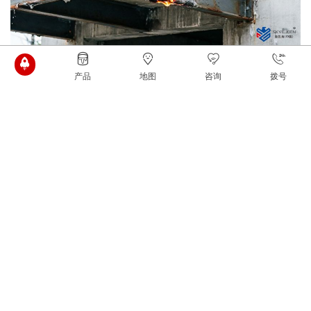
设计先行：在项目设计阶段，建筑师和结构工程师就应根据雨
产品
地图
咨询
拨号
棚的位置、功能、与主体结构的关系以及相关消防规范，明确其防
火要求，并在图纸上清晰标注。
规范为据：所有判断和施工都必须严格遵循和地方的现行规
范，如《建筑设计防火规范》、《钢结构设计标准》等，切不可凭
感觉或为了节省成本而擅自取消防火措施。
**施工与验收：一旦确定需要防火保护，就必须选择合格的防火
涂料产品，并由具备**资质的施工队伍严格按照工艺要求进行施工。
**终，需通过**的涂层厚度检测和消防验收，确保这把“伞”在关键时
刻能够真正撑得住。