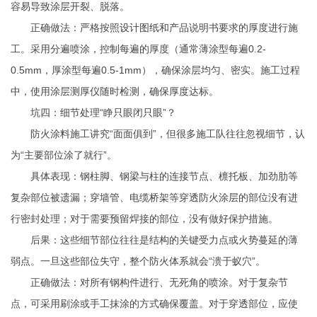
容易导致涂层开裂、脱落。
正确做法：严格按照设计图纸和产品说明书要求的厚度进行施
工。采用分遍喷涂，控制每遍的厚度（通常薄涂型每遍0.2-
0.5mm，厚涂型每遍0.5-1mm），确保涂层均匀、密实。施工过程
中，使用涂层测厚仪随时检测，确保厚度达标。
坑四：细节处理“睁只眼闭只眼”？
防火涂料施工讲究“面面俱到”，但很多施工队往往忽视细节，认
为“主要部位涂了就行”。
具体表现：钢柱脚、钢梁与柱的连接节点、檩托板、加劲肋等
复杂部位被遗漏；穿墙管、电缆桥架等穿透防火涂层的部位没有进
行密封处理；对于需要预留焊接的部位，没有做好保护措施。
后果：这些细节部位往往是结构的关键受力点或火势蔓延的薄
弱点。一旦这些部位失守，整个防火体系就会“溃于蚁穴”。
正确做法：对所有钢构件进行、无死角的喷涂。对于复杂节
点，可采用刷涂或手工抹涂的方式确保覆盖。对于穿透部位，应使