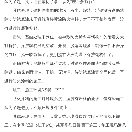
队为了赶工期，往往敷衍了事，认为“差不多就行”。
具体表现：钢构件表面的油污、灰尘、焊渣、浮锈没有彻底清
除；防锈底漆未干透就直接喷涂防火涂料；对于不平整的表面，没
有进行打磨和修补。
后果：基面处理不到位，会导致防火涂料与钢构件的附着力大
打折扣。涂层容易出现空鼓、开裂、脱落等现象，就像一件不合身
的衣服，风一吹就掉了，更别提在火灾高温下保护钢构件了。
正确做法：严格按照规范要求，对钢构件表面进行喷砂或手工
除锈，确保表面清洁、干燥、无油污。待防锈底漆完全固化后，再
进行防火涂料的施工。
坑二：施工环境“将就一下”？
防火涂料的施工对环境温度、湿度有严格的要求，但有些施工
队为了赶进度，不顾环境条件“硬上”。
具体表现：在雨天、大雾天或环境湿度超过85%的情况下施
工；在冬季低温（低于5℃）或夏季烈日暴晒下施工；施工现场通风