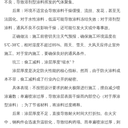
不良，导致溶剂型涂料挥发的气体聚集。
后果：环境不适宜会导致涂料干燥缓慢、流挂、发花，甚至无
法固化。对于水性涂料，低温可能导致涂料冻结失效；对于溶剂型
涂料，通风不良不仅影响干燥，还可能引发火灾或中毒事故。
正确做法：施工前密切关注天气预报，确保施工环境温度在
5℃-38℃，相对湿度不超过85%。雨天、雪天、大风天应停止室外
施工。对于室内施工，要确保良好的通风条件。
坑三：偷工减料，涂层厚度“缩水”？
涂层厚度是决定防火性能的核心指标。然而，由于防火涂料成
本不菲，偷工减料成了行业内公开的秘密。
具体表现：不按照设计要求的耐火极限进行施工，擅自减少喷
涂遍数；单遍喷涂过厚，导致涂层表面干燥而内部空心（对于厚涂
型涂料）；为了节省材料，将涂料过度稀释。
后果：涂层厚度不足，直接导致耐火时间大打折扣。在火灾
中，钢构件会迅速升温软化，导致结构坍塌。而单遍喷涂过厚，则